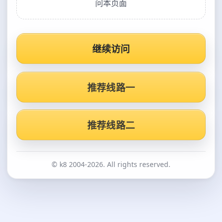
问本页面
继续访问
推荐线路一
推荐线路二
© k8 2004-2026. All rights reserved.